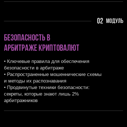
03
модуль
Платформы и инструменты
для арбитража
• Анализ лучших площадок для арбитража:
преимущества и подводные камни
• Выбор банков и платежных систем для P2P-
операций
• Основы работы на криптовалютных биржах:
стратегии и рекомендации
04
модуль
Поиск и разработка
арбитражных стратегий
• Методология поиска выгодных арбитражных