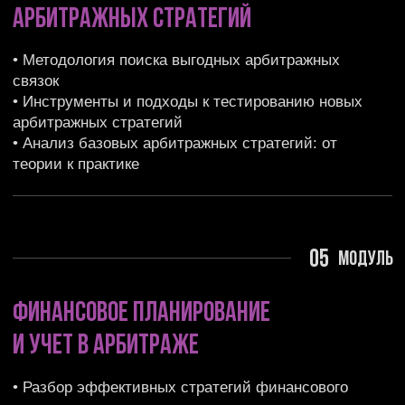
МОДУЛЬ
Необычные методы заработка на
криптовалютах -
исследуйте
нестандартные подходы и уникальные
стратегии для получения прибыли в мире
криптовалют.
29$
Видео запись обучения
без обратной связи
(Доступ ко всем урокам и материалам
курса остается на 12 месяцев. Доступ в
чат студентов представляется бессрочно)
ОПЛАТИТЬ