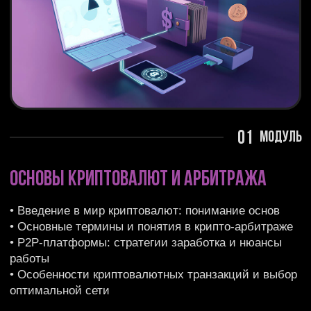
01
модуль
Основы криптовалют и арбитража
• Введение в мир криптовалют: понимание основ
• Основные термины и понятия в крипто-арбитраже
• P2P-платформы: стратегии заработка и нюансы
работы
• Особенности криптовалютных транзакций и выбор
оптимальной сети
02
модуль
Безопасность в
арбитраже криптовалют
• Ключевые правила для обеспечения
безопасности в арбитраже
• Распространенные мошеннические схемы
и методы их распознавания
• Продвинутые техники безопасности:
секреты, которые знают лишь 2%
арбитражников