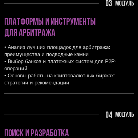
связок
• Инструменты и подходы к тестированию новых
арбитражных стратегий
• Анализ базовых арбитражных стратегий: от
теории к практике
05
модуль
Финансовое планирование
и учет в арбитраже
• Разбор эффективных стратегий финансового
учета
• Правила ведения учета и финансового
планирования для арбитражников
• Практические советы по оптимизации доходов и
минимизации рисков
БОНУСНЫЙ